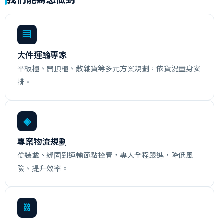
▤
大件運輸專家
平板櫃、開頂櫃、散雜貨等多元方案規劃，依貨況量身安
排。
◈
專案物流規劃
從裝載、綁固到運輸節點控管，專人全程跟進，降低風
險、提升效率。
⛓