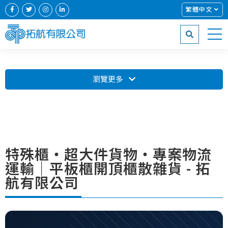
繁體中文
瀏覽更多
特殊櫃・超大件貨物・專案物流
運輸｜平板櫃開頂櫃散雜貨 - 拓
航有限公司