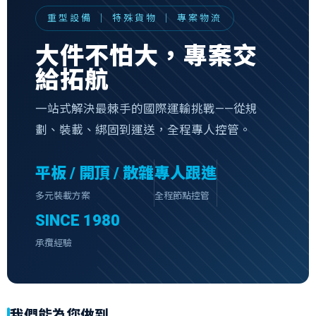
重型設備 ｜ 特殊貨物 ｜ 專案物流
大件不怕大，專案交
給拓航
一站式解決最棘手的國際運輸挑戰——從規
劃、裝載、綁固到運送，全程專人控管。
平板 / 開頂 / 散雜
專人跟進
多元裝載方案
全程節點控管
SINCE 1980
承攬經驗
我們能為您做到